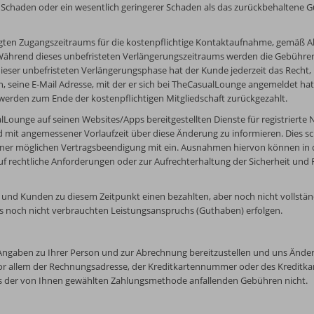
 Schaden oder ein wesentlich geringerer Schaden als das zurückbehaltene G
gten Zugangszeitraums für die kostenpflichtige Kontaktaufnahme, gemäß Abs
 Während dieses unbefristeten Verlängerungszeitraums werden die Gebühre
ieser unbefristeten Verlängerungsphase hat der Kunde jederzeit das Recht,
n, seine E-Mail Adresse, mit der er sich bei TheCasualLounge angemeldet ha
 werden zum Ende der kostenpflichtigen Mitgliedschaft zurückgezahlt.
Lounge auf seinen Websites/Apps bereitgestellten Dienste für registrierte Nu
 mit angemessener Vorlaufzeit über diese Änderung zu informieren. Dies sc
ner möglichen Vertragsbeendigung mit ein. Ausnahmen hiervon können in d
f rechtliche Anforderungen oder zur Aufrechterhaltung der Sicherheit und
t und Kunden zu diesem Zeitpunkt einen bezahlten, aber noch nicht vollstä
des noch nicht verbrauchten Leistungsanspruchs (Guthaben) erfolgen.
lle Angaben zu Ihrer Person und zur Abrechnung bereitzustellen und uns Ände
r allem der Rechnungsadresse, der Kreditkartennummer oder des Kreditka
r aus der von Ihnen gewählten Zahlungsmethode anfallenden Gebühren nicht.