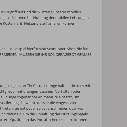
er Zugriff auf und die Nutzung unserer mobilen
ungen, die Ihnen bei Nutzung der mobilen Leistungen
Kosten (z. B. Netzanbieter) anfallen können.
. Ein Beispiel hierfür sind Schnupper-Abos, die für
N ZU VERMEIDEN, MÜSSEN SIE IHR SONDERAGEBOT GEMÄSS
utzungsregeln von TheCasualLounge halten. Um dies mit
/Mitglieder mit unangemessenem Verhalten oder
sualLounge sogenannte Animateure einsetzt, um
t allerdings bewusst, dass er die eingesetzten
 treten, sie entweder selbst anschreiben oder von
uch dafür ein, um die Einhaltung der Nutzungsregeln
ete Qualität an das Portal sicherstellen zu können.