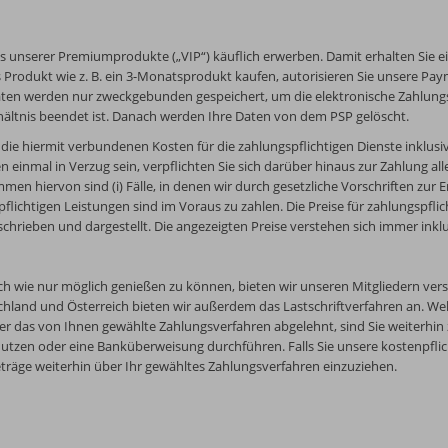
s unserer Premiumprodukte („VIP“) käuflich erwerben. Damit erhalten Sie 
 Produkt wie z. B. ein 3-Monatsprodukt kaufen, autorisieren Sie unsere Paym
Daten werden nur zweckgebunden gespeichert, um die elektronische Zahlun
rhältnis beendet ist. Danach werden Ihre Daten von dem PSP gelöscht.
, die hiermit verbundenen Kosten für die zahlungspflichtigen Dienste inklus
en einmal in Verzug sein, verpflichten Sie sich darüber hinaus zur Zahlung al
 hiervon sind (i) Fälle, in denen wir durch gesetzliche Vorschriften zur Ers
lichtigen Leistungen sind im Voraus zu zahlen. Die Preise für zahlungspflic
chrieben und dargestellt. Die angezeigten Preise verstehen sich immer inkl
 wie nur möglich genießen zu können, bieten wir unseren Mitgliedern vers
schland und Österreich bieten wir außerdem das Lastschriftverfahren an. W
r das von Ihnen gewählte Zahlungsverfahren abgelehnt, sind Sie weiterhin z
nutzen oder eine Banküberweisung durchführen. Falls Sie unsere kostenpflich
Beträge weiterhin über Ihr gewähltes Zahlungsverfahren einzuziehen.