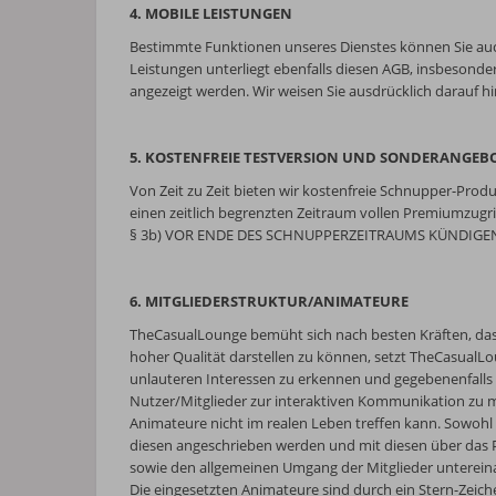
4. MOBILE LEISTUNGEN
Bestimmte Funktionen unseres Dienstes können Sie auch
Leistungen unterliegt ebenfalls diesen AGB, insbesond
angezeigt werden. Wir weisen Sie ausdrücklich darauf h
5. KOSTENFREIE TESTVERSION UND SONDERANGEB
Von Zeit zu Zeit bieten wir kostenfreie Schnupper-Prod
einen zeitlich begrenzten Zeitraum vollen Premiumz
§ 3b) VOR ENDE DES SCHNUPPERZEITRAUMS KÜNDIGE
6. MITGLIEDERSTRUKTUR/ANIMATEURE
TheCasualLounge bemüht sich nach besten Kräften, dass
hoher Qualität darstellen zu können, setzt TheCasual
unlauteren Interessen zu erkennen und gegebenenfalls
Nutzer/Mitglieder zur interaktiven Kommunikation zu mot
Animateure nicht im realen Leben treffen kann. Sowohl 
diesen angeschrieben werden und mit diesen über das P
sowie den allgemeinen Umgang der Mitglieder untereina
Die eingesetzten Animateure sind durch ein Stern-Zeic