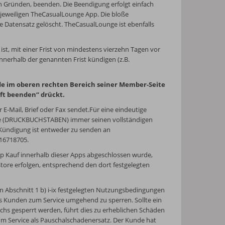
on Gründen, beenden. Die Beendigung erfolgt einfach
r jeweiligen TheCasualLounge App. Die bloße
e Datensatz gelöscht. TheCasualLounge ist ebenfalls
ist, mit einer Frist von mindestens vierzehn Tagen vor
nnerhalb der genannten Frist kündigen (z.B.
e im oberen rechten Bereich seiner Member-Seite
aft beenden“ drückt.
-Mail, Brief oder Fax sendet.Für eine eindeutige
Weise (DRUCKBUCHSTABEN) immer seinen vollständigen
 Kündigung ist entweder zu senden an
716718705.
pp Kauf innerhalb dieser Apps abgeschlossen wurde,
tore erfolgen, entsprechend den dort festgelegten
n Abschnitt 1 b) i-ix festgelegten Nutzungsbedingungen
es Kunden zum Service umgehend zu sperren. Sollte ein
uchs gesperrt werden, führt dies zu erheblichen Schäden
m Service als Pauschalschadenersatz. Der Kunde hat