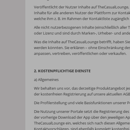
Veröffentlicht der Nutzer Inhalte auf TheCasualLounge, 
Inhalte für alle anderen Nutzer der Plattform zur Konta
welche ihm z. B. im Rahmen der Kontaktliste zugänglich 
Alle nicht nutzerbezogenen Inhalte (einschließlich alle
oder Lizenz und sind durch Marken-, Urheber- und ande
Was die Inhalte auf TheCasualLounge betrifft, haben Sie 
werden könnten. Sie erklären – ohne Einschränkung des
anpassen, vertreiben, veröffentlichen oder verkaufen.
2. KOSTENPFLICHTIGE DIENSTE
a) Allgemeines
Wir behalten uns vor, das derzeitige Produktangebot j
der kostenfreien Registrierung auf unsere aktuellen AG
Die Profilerstellung und viele Basisfunktionen unserer P
Die Nutzung unserer Portale setzt die Registrierung des
der vorherige Download der App über den jeweiligen App 
TheCasualLounge ein, welches sich nach diesen Allgemei
Kontaktvorschlägen, sind ebenfalls komplett kostenfrei.