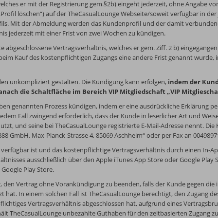
welches er mit der Registrierung gem.§2b) eingeht jederzeit, ohne Angabe v
 „Profil löschen“) auf der TheCasualLounge Webseite/soweit verfügbar in de
rofils. Mit der Abmeldung werden das Kundenprofil und der damit verbunden
tnis jederzeit mit einer Frist von zwei Wochen zu kündigen.
e abgeschlossene Vertragsverhältnis, welches er gem. Ziff. 2 b) eingegangen 
eim Kauf des kostenpflichtigen Zugangs eine andere Frist genannt wurde, i
n unkompliziert gestalten. Die Kündigung kann erfolgen,
indem der Kund
anach die Schaltfläche im Bereich VIP Mitgliedschaft „VIP Mitgliesch
n genannten Prozess kündigen, indem er eine ausdrückliche Erklärung per E
jedem Fall zwingend erforderlich, dass der Kunde in leserlicher Art und 
tzt, und seine bei TheCasualLounge registrierte E-Mail-Adresse nennt. Die
a888 GmbH, Max-Planck-Strasse 4, 85069 Aschheim“ oder per Fax an 004989
rfügbar ist und das kostenpflichtige Vertragsverhältnis durch einen In-A
ltnisses ausschließlich über den Apple iTunes App Store oder Google Play S
 Google Play Store.
r, den Vertrag ohne Vorankündigung zu beenden, falls der Kunde gegen die i
t hat. In einem solchen Fall ist TheCasualLounge berechtigt, den Zugang d
flichtiges Vertragsverhältnis abgeschlossen hat, aufgrund eines Vertragsbr
ält TheCasualLounge unbezahlte Guthaben für den zeitbasierten Zugang zu