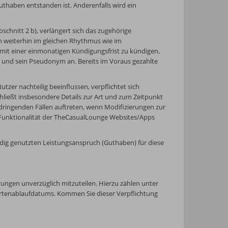
uthaben entstanden ist. Anderenfalls wird ein
chnitt 2 b), verlängert sich das zugehörige
n weiterhin im gleichen Rhythmus wie im
 mit einer einmonatigen Kündigungsfrist zu kündigen,
t und sein Pseudonym an. Bereits im Voraus gezahlte
tzer nachteilig beeinflussen, verpflichtet sich
hließt insbesondere Details zur Art und zum Zeitpunkt
ringenden Fällen auftreten, wenn Modifizierungen zur
 Funktionalität der TheCasualLounge Websites/Apps
ndig genutzten Leistungsanspruch (Guthaben) für diese
rungen unverzüglich mitzuteilen. Hierzu zählen unter
rtenablaufdatums. Kommen Sie dieser Verpflichtung