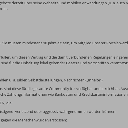
gebote derzeit über seine Webseite und mobilen Anwendungen (u. a. auch Ap
hnet.
 h. Sie müssen mindestens 18 Jahre alt sein, um Mitglied unserer Portale 
 erfüllen, um diesen Vertrag und die damit verbundenen Regelungen eingehe
n sind für die Einhaltung lokal geltender Gesetze und Vorschriften verantwort
en u. a. Bilder, Selbstdarstellungen, Nachrichten („Inhalte“).
 sind diese für die gesamte Community frei verfügbar und erreichbar. Aus
jegliche Zahlungsinformationen wie Bankdaten und Kreditkarteninformationen
EN, die:
ästigend, verletzend oder aggressiv wahrgenommen werden können;
m gegen die Menschenwürde verstossen;