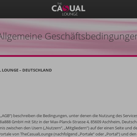
Allgemeine Geschäftsbedingunge
L LOUNGE – DEUTSCHLAND
 „AGB“) beschreiben die Bedingungen, unter denen die Nutzung des Servic
dia888 GmbH mit Sitz in der Max-Planck-Strasse 4, 85609 Aschheim, Deutsc
ltnis zwischen den Usern („Nutzern“, „Mitgliedern“) auf der einen Seite un
r Portale von TheCasualLounge (nachfolgend „Portale“ oder „Portal“) und 