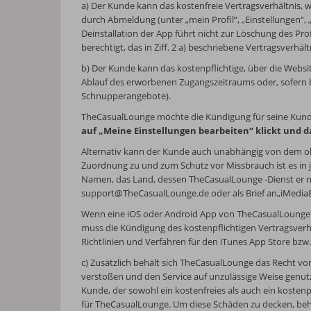
a) Der Kunde kann das kostenfreie Vertragsverhältnis, 
durch Abmeldung (unter „mein Profil“, „Einstellungen“,
Deinstallation der App führt nicht zur Löschung des P
berechtigt, das in Ziff. 2 a) beschriebene Vertragsverhäl
b) Der Kunde kann das kostenpflichtige, über die Websit
Ablauf des erworbenen Zugangszeitraums oder, sofern b
Schnupperangebote).
TheCasualLounge möchte die Kündigung für seine Kunde
auf „Meine Einstellungen bearbeiten“ klickt und d
Alternativ kann der Kunde auch unabhängig von dem obe
Zuordnung zu und zum Schutz vor Missbrauch ist es in 
Namen, das Land, dessen TheCasualLounge -Dienst er nu
support@TheCasualLounge.de
oder als Brief an„iMedi
Wenn eine iOS oder Android App von TheCasualLounge ve
muss die Kündigung des kostenpflichtigen Vertragsverhä
Richtlinien und Verfahren für den iTunes App Store bzw.
c) Zusätzlich behält sich TheCasualLounge das Recht vo
verstoßen und den Service auf unzulässige Weise genutz
Kunde, der sowohl ein kostenfreies als auch ein kostenp
für TheCasualLounge. Um diese Schäden zu decken, beh