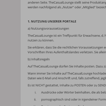
anderen Seite. TheCasualLounge stellt seine Produktan
werden nachfolgend als „Nutzer“ oder „Mitglied“ bezeic
1. NUTZUNG UNSERER PORTALE
a) Nutzungsvoraussetzungen
TheCasualLounge ist ein Treffpunkt für Erwachsene, d.
nutzen zu können.
Sie erklären, dass Sie die rechtlichen Voraussetzungen
Vorschriften Ihres Aufenthaltslandes verletzen. Sie allei
b) Inhaltsregeln
Auf TheCasualLounge dürfen Sie Inhalte posten. Dazu zähl
Wann immer Sie Inhalte auf TheCasualLounge hochladen,
Daten wie E-Mail und Anschrift und, falls zutreffend, 
Es ist NICHT gestattet, Inhalte zu POSTEN oder zu SEND
i.
Ausdrücke oder Wörter beinhalten, die als bel
ii.
pornographisch sind oder in irgendeiner For