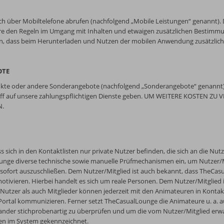
 über Mobiltelefone abrufen (nachfolgend „Mobile Leistungen“ genannt). D
ere den Regeln im Umgang mit Inhalten und etwaigen zusätzlichen Bestimm
in, dass beim Herunterladen und Nutzen der mobilen Anwendung zusätzliche 
OTE
ukte oder andere Sonderangebote (nachfolgend „Sonderangebote“ genannt) an
ugriff auf unsere zahlungspflichtigen Dienste geben. UM WEITERE KOSTE
N.
 sich in den Kontaktlisten nur private Nutzer befinden, die sich an die N
Lounge diverse technische sowie manuelle Prüfmechanismen ein, um Nutzer
 sofort auszuschließen. Dem Nutzer/Mitglied ist auch bekannt, dass TheCa
ivieren. Hierbei handelt es sich um reale Personen. Dem Nutzer/Mitglied is
Nutzer als auch Mitglieder können jederzeit mit den Animateuren in Kontakt
ortal kommunizieren. Ferner setzt TheCasualLounge die Animateure u. a. a
nder stichprobenartig zu überprüfen und um die vom Nutzer/Mitglied erwart
hen im System gekennzeichnet.