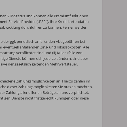
einen VIP-Status und können alle Premiumfunktionen
ent Service Provider („PSP“), Ihre Kreditkartendaten
gsabwicklung durchführen zu können. Ferner werden
ive der ggf. periodisch anfallenden Abogebühren bei
ler eventuell anfallenden Zins- und Inkassokosten. Alle
tattung verpflichtet sind und (ii) Kulanzfälle von
htige Dienste können sich jederzeit ändern, sind aber
usive der gesetzlich geltenden Mehrwertsteuer.
chiedene Zahlungsmöglichkeiten an. Hierzu zählen im
elche dieser Zahlungsmöglichkeiten Sie nutzen möchten,
ur Zahlung aller offenen Beträge an uns verpflichtet.
tigen Dienste nicht fristgerecht kündigen oder diese