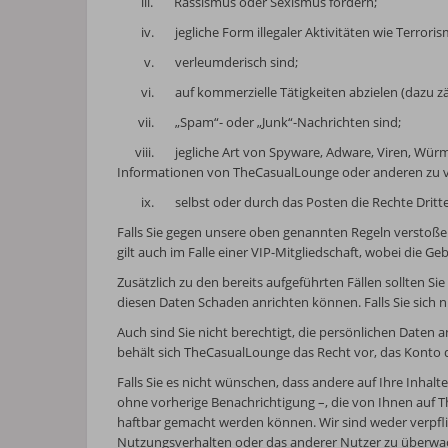
iii.
Rassismus oder Sexismus fördern;
iv.
jegliche Form illegaler Aktivitäten wie Terro
v.
verleumderisch sind;
vi.
auf kommerzielle Tätigkeiten abzielen (dazu 
vii.
„Spam“- oder „Junk“-Nachrichten sind;
viii.
jegliche Art von Spyware, Adware, Viren, Wür
Informationen von TheCasualLounge oder anderen zu 
ix.
selbst oder durch das Posten die Rechte Dritt
Falls Sie gegen unsere oben genannten Regeln verstoße
gilt auch im Falle einer VIP-Mitgliedschaft, wobei die G
Zusätzlich zu den bereits aufgeführten Fällen sollten S
diesen Daten Schaden anrichten können. Falls Sie sich ni
Auch sind Sie nicht berechtigt, die persönlichen Date
behält sich TheCasualLounge das Recht vor, das Konto 
Falls Sie es nicht wünschen, dass andere auf Ihre Inhal
ohne vorherige Benachrichtigung –, die von Ihnen auf T
haftbar gemacht werden können. Wir sind weder verpfli
Nutzungsverhalten oder das anderer Nutzer zu überwa