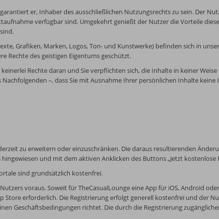
garantiert er, Inhaber des ausschließlichen Nutzungsrechts zu sein. Der Nut
ktaufnahme verfügbar sind. Umgekehrt genießt der Nutzer die Vorteile diese
sind.
r Texte, Grafiken, Marken, Logos, Ton- und Kunstwerke) befinden sich in uns
re Rechte des geistigen Eigentums geschützt.
keinerlei Rechte daran und Sie verpflichten sich, die Inhalte in keiner Weise
 Nachfolgenden –, dass Sie mit Ausnahme Ihrer persönlichen Inhalte keine 
ederzeit zu erweitern oder einzuschränken. Die daraus resultierenden Ände
B hingewiesen und mit dem aktiven Anklicken des Buttons „Jetzt kostenlose 
ortale sind grundsätzlich kostenfrei.
 Nutzers voraus. Soweit für TheCasualLounge eine App für iOS, Android oder 
Store erforderlich. Die Registrierung erfolgt generell kostenfrei und der Nu
nen Geschäftsbedingungen richtet. Die durch die Registrierung zugänglichen