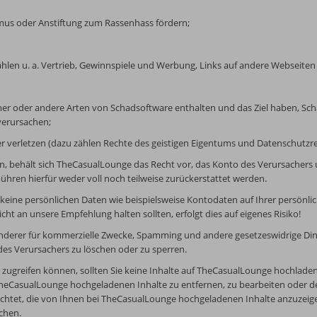
rismus oder Anstiftung zum Rassenhass fördern;
zählen u. a. Vertrieb, Gewinnspiele und Werbung, Links auf andere Websei
mer oder andere Arten von Schadsoftware enthalten und das Ziel haben, Sc
verursachen;
er verletzen (dazu zählen Rechte des geistigen Eigentums und Datenschutzre
n, behält sich TheCasualLounge das Recht vor, das Konto des Verursachers 
ebühren hierfür weder voll noch teilweise zurückerstattet werden.
ie keine persönlichen Daten wie beispielsweise Kontodaten auf Ihrer persönli
cht an unsere Empfehlung halten sollten, erfolgt dies auf eigenes Risiko!
n anderer für kommerzielle Zwecke, Spamming und andere gesetzeswidrige D
des Verursachers zu löschen oder zu sperren.
te zugreifen können, sollten Sie keine Inhalte auf TheCasualLounge hochlade
heCasualLounge hochgeladenen Inhalte zu entfernen, zu bearbeiten oder den
chtet, die von Ihnen bei TheCasualLounge hochgeladenen Inhalte anzuzeige
chen.