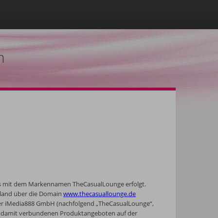
n
es mit dem Markennamen TheCasualLounge erfolgt.
hland über die Domain
www.thecasuallounge.de
d der iMedia888 GmbH (nachfolgend „TheCasualLounge“,
den damit verbundenen Produktangeboten auf der